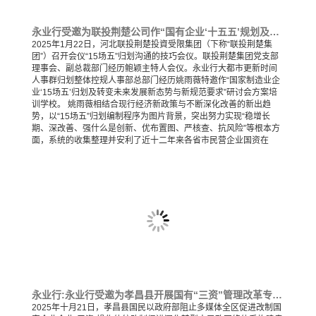
永业行受邀为联投荆楚公司作“国有企业‘十五五’规划及转型发展新形势与新要求”专题培训
2025年1月22日，河北联投荆楚投資受限集团（下称“联投荆楚集
团”）召开会仪“15场五”归划沟通的技巧会仪。联投荆楚集团党支部
理事会、副总裁部门经历鲍颖主特人会仪。永业行大都市更新时间
人事群归划整体控规人事部总部门经历姚雨薇特邀作“国家制造业企
业‘15场五’归划及转变未来发展新态势与新规范要求”研讨会方案培
训学校。 姚雨薇相结合现行经济新政策与不断深化改善的新出趋
势，以“15场五”归划编制程序为图片背景，突出努力实现“稳增长
期、深改善、强什么是创新、优布置图、严核查、抗风险”等根本方
面，系统的收集整理并安利了近十二年来各省市民营企业国资在
永业行:永业行受邀为孝昌县开展国有“三资”管理改革专题推进培训会
2025年十月21日，孝昌县国民以政府部阻止多媒体全区促进改制国