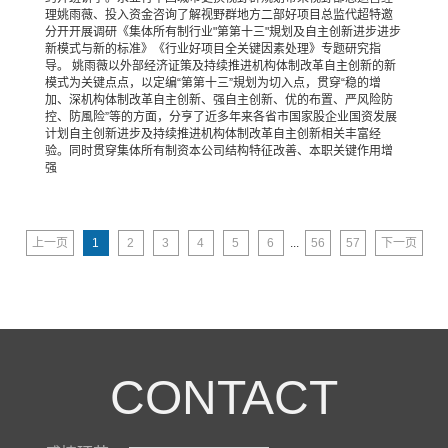
理姚雨薇、投入资金咨询了解视野群地方二部好项目总监代超特邀
分开开展调研《集体所有制行业"第第十三"規划及自主创新进步进步
新模式与新的标准》《行业好项目全关键因素处理》专题研究指
导。 姚雨薇以外部经济证策及持续推进机构体制改革自主创新的新
模式为关键点点，以定编“第第十三”規划为切入点，贯穿“稳的增
加、深机构体制改革自主创新、强自主创新、优的布置、严风险防
控、防風险”等的方面，分亨了近多年来各省市国家股企业国资发展
计划自主创新进步及持续推进机构体制改革自主创新相关丰富经
验。同时贯穿集体所有制资本公司结构特征改善、本职关键作用增
强
上一页
1
2
3
4
5
6
...
56
57
下一页
CONTACT