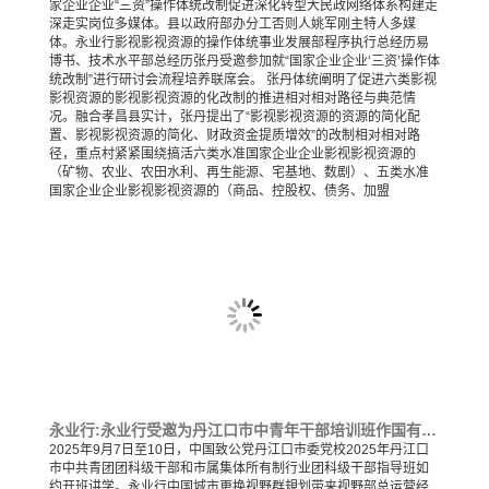
家企业企业“三资”操作体统改制促进深化转型大民政网络体系构建走
深走实岗位多媒体。县以政府部办分工否则人姚军刚主特人多媒
体。永业行影视影视资源的操作体统事业发展部程序执行总经历易
博书、技术水平部总经历张丹受邀参加就“国家企业企业‘三资’操作体
统改制”进行研讨会流程培养联席会。 张丹体统阐明了促进六类影视
影视资源的影视影视资源的化改制的推进相对相对路径与典范情
况。融合孝昌县实计，张丹提出了“影视影视资源的资源的简化配
置、影视影视资源的简化、财政资金提质增效”的改制相对相对路
径，重点村紧紧围绕搞活六类水准国家企业企业影视影视资源的
（矿物、农业、农田水利、再生能源、宅基地、数剧）、五类水准
国家企业企业影视影视资源的（商品、控股权、债务、加盟
永业行:永业行受邀为丹江口市中青年干部培训班作国有企业转型发展及项目全要素管理专题培训
2025年9月7日至10日，中国致公党丹江口市委党校2025年丹江口
市中共青团团科级干部和市属集体所有制行业团科级干部指导班如
约开班讲学。永业行中国城市更换视野群規划带来视野部总运营经