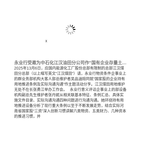
x
永业行受邀为中石化江汉油田分公司作“国有企业存量土地盘活政策及实务交流”专题培训会
2025年13月6日，应国内能源化工厂股份总部有限制的总部江汉煤
田分总部（以上缩写英文“江汉煤田”）请，永业行物资条件企事业上
的群业务部机构大客人部总维护者吴品涵陪同就“国家股的企业持有
用地推进条例及实际沟通沟通”作主题活动分亨。江汉煤田用地维护
无处不在长张勇江举办工作会。 永业行意义评诂企事业上的部设备
机构副总先生维护者张丹妮从相关联基本特征、条例汇总、具体实
施文件目录、实际沟通沟通四种问题进行沟通沟通。她环绕持有用
地推进设备分析了现行重大条例以至于不断发展走势，结合实际河
南省国家股“三资”深入创新习惯讲解六类物资、五类财力、几种资本
的推进习惯，并