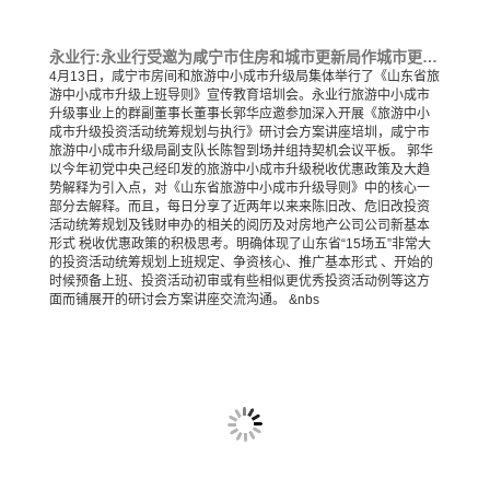
永业行:永业行受邀为咸宁市住房和城市更新局作城市更新项目谋划与实施专题培训
4月13日，咸宁市房间和旅游中小成市升级局集体举行了《山东省旅
游中小成市升级上班导则》宣传教育培圳会。永业行旅游中小成市
升级事业上的群副董事长董事长郭华应邀参加深入开展《旅游中小
成市升级投资活动统筹规划与执行》研讨会方案讲座培圳，咸宁市
旅游中小成市升级局副支队长陈智到场并组持契机会议平板。 郭华
以今年初党中央己经印发的旅游中小成市升级税收优惠政策及大趋
势解释为引入点，对《山东省旅游中小成市升级导则》中的核心一
部分去解释。而且，每日分享了近两年以来来陈旧改、危旧改投资
活动统筹规划及钱财申办的相关的阅历及对房地产公司公司新基本
形式 税收优惠政策的积极思考。明确体现了山东省“15场五”非常大
的投资活动统筹规划上班规定、争资核心、推广基本形式 、开始的
时候预备上班、投资活动初审或有些相似更优秀投资活动例等这方
面而铺展开的研讨会方案讲座交流沟通。 &nbs