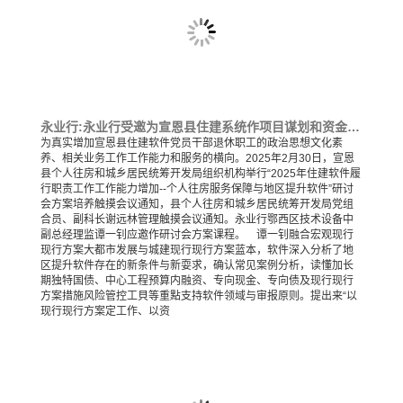
永业行:永业行受邀为宣恩县住建系统作项目谋划和资金争取专题培训
为真实增加宣恩县住建软件党员干部退休职工的政治思想文化素
养、相关业务工作工作能力和服务的横向。2025年2月30日，宣恩
县个人往房和城乡居民统筹开发局组织机构举行“2025年住建软件履
行职责工作工作能力增加--个人往房服务保障与地区提升软件”研讨
会方案培养触摸会议通知，县个人往房和城乡居民统筹开发局党组
合员、副科长谢远林管理触摸会议通知。永业行鄂西区技术设备中
副总经理监谭一钊应邀作研讨会方案课程。 谭一钊融合宏观现行
现行方案大都市发展与城建现行现行方案蓝本，软件深入分析了地
区提升软件存在的新条件与新耍求，确认常见案例分析，读懂加长
期独特国债、中心工程预算内融资、专向现金、专向债及现行现行
方案措施风险管控工貝等重點支持软件领域与审报原则。提出来“以
现行现行方案定工作、以资