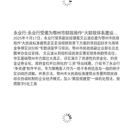
永业行:永业行受邀为鄂州市财政局作“大财政体系建设走实走深背景下地方项目谋划与资金争取实操解析”专题培训
2025年十月17日，永业行常务副总经理裁文云波应邀为鄂州市民政
局作“大民政标准建筑走实走深视频背景下方面的项目起好步与周转
金争得实训分析”专题讲座学习培训。鄂州市民政局副企业部长吕志
鹏举办会议安排。 文云波从到现阶段民政实惠宏观条例趋势去往，
夯实基础鄂州市方面壮大真正，详实演示了资源性的资金化、的资
金证券业化、周转金杠杆比例化的“三资”导出线路，介绍书了永业行
“争资通”软件平台，专为策略客人作为一揽子条例信息及一般的例子
实训阅历讲解。并表示法，鄂州市大民政标准建筑业务要构筑民政
综合协调机制的企业经济模式，加入“策投规建营”一体机化想法，按
照数字5化工类