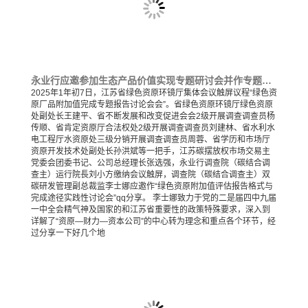
永业行应邀参加生态产品价值实现专题研讨会并作专题分享
2025年1年初7日，江苏省绿色资原环镜厅集体会议触屏议程“绿色资
原厂品附加值完成专题报告讨论会会”。省绿色资原环镜厅绿色资原
处副处长王建平、省不断发展和改变促进会会2级开展调查调查员杨
传顺、省肯定资原厅合法权处2级开展调查调查员刘建林、省水利水
电工程厅水资原处三级分销开展调查调查员周蓉、省学历和市场厅
资原开发技术处副处长孙洪斌等一把手，江苏碳摆放权市场交易主
党委会团委书记、公司总经理长张选强，永业行调查院（碳结合调
查主）运行院長刘小方缴纳会议触屏，调查院（碳结合调查主）双
碳研发管理副总裁监李士娜应邀作“绿色资原附加值评估报告格式与
完成途径实践性讨论会”qq分享。 李士娜致力于党的二是届四中九届
一中全会精气神及国家的和江苏省重要性的政策特殊要求，深入到
详解了“资原—财力—资本公司”的中心转为理念和重点各个环节，经
过分享一下好几个地